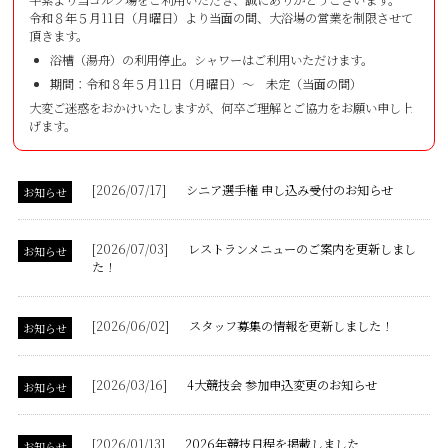
平素より当ゴルフ場をご利用いただき、誠にありがとうございます。
令和８年５月11日（月曜日）より当面の間、大浴場の営業を制限させて
頂きます。
浴槽（湯舟）の利用停止。シャワーはご利用いただけます。
期間：令和８年５月11日（月曜日）～ 未定（当面の間）
大変ご迷惑をおかけいたしますが、何卒ご理解とご協力をお願い申し上
げます。
[2026/07/17]
シニア選手権 申し込み受付のお知らせ
お知らせ
[2026/07/03]
レストランメニューのご案内を更新しまし
お知らせ
た！
[2026/06/02]
スタッフ募集の情報を更新しました！
お知らせ
[2026/03/16]
4大競技会 参加申込変更のお知らせ
お知らせ
[2026/01/13]
2026年競技日程を掲載しました
お知らせ