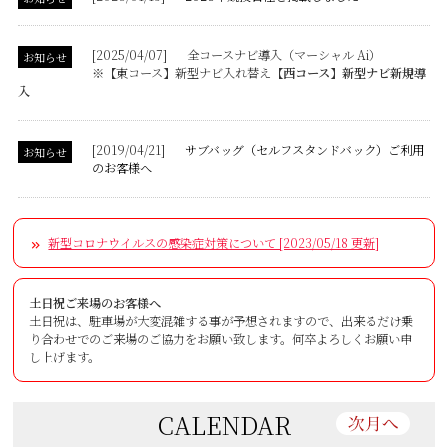
[2025/04/07]
全コースナビ導入（マーシャル Ai）
お知らせ
※
【東コース】新型ナビ入れ替え
【西コース】新型ナビ新規導
入
[2019/04/21]
サブバッグ（セルフスタンドバック）ご利用
お知らせ
のお客様へ
新型コロナウイルスの感染症対策について [2023/05/18 更新]
土日祝ご来場のお客様へ
土日祝は、駐車場が大変混雑する事が予想されますので、出来るだけ乗
り合わせでのご来場のご協力をお願い致します。何卒よろしくお願い申
し上げます。
CALENDAR