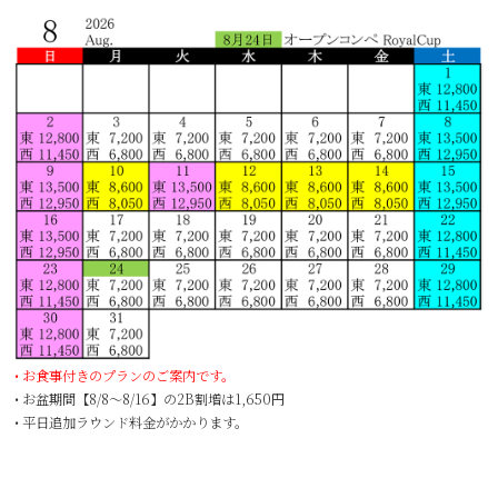
•
•
•
• お食事付きのプランのご案内です。
• お盆期間【8/8～8/16】の2B割増は1,650円
• 平日追加ラウンド料金がかかります。